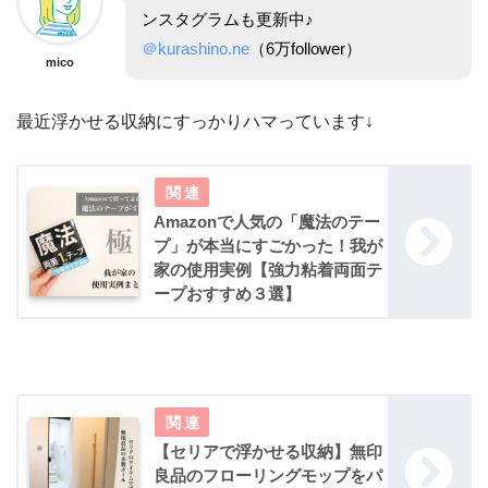
ンスタグラムも更新中♪
＠kurashino.ne
（6万follower）
mico
最近浮かせる収納にすっかりハマっています↓
Amazonで人気の「魔法のテー
プ」が本当にすごかった！我が
家の使用実例【強力粘着両面テ
ープおすすめ３選】
【セリアで浮かせる収納】無印
良品のフローリングモップをパ