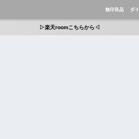
無印良品
ダ
▷楽天roomこちらから◁