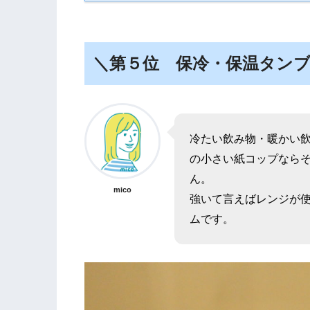
＼第５位 保冷・保温タン
冷たい飲み物・暖かい
の小さい紙コップなら
ん。
mico
強いて言えばレンジが
ムです。