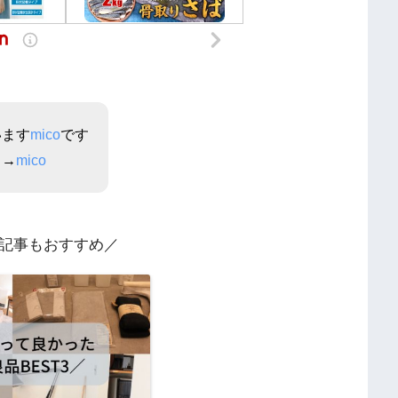
います
mico
です
ら→
mico
記事もおすすめ／