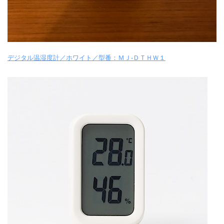
デジタル温湿度計／ホワイト／型番：ＭＪ‐ＤＴＨＷ１