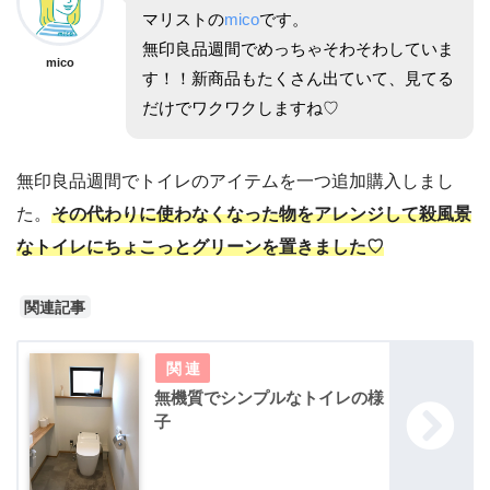
マリストの
mico
です。
無印良品週間でめっちゃそわそわしていま
mico
す！！新商品もたくさん出ていて、見てる
だけでワクワクしますね♡
無印良品週間でトイレのアイテムを一つ追加購入しまし
た。
その代わりに
使
わなくなった物をアレンジして殺風景
なトイレにちょこっとグリーンを置きました♡
関連記事
無機質でシンプルなトイレの様
子