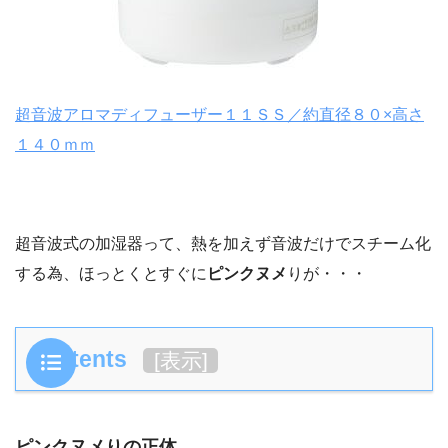
超音波アロマディフューザー１１ＳＳ／約直径８０×高さ
１４０ｍｍ
超音波式の加湿器って、熱を加えず音波だけでスチーム化
する為、ほっとくとすぐに
ピンクヌメ
りが・・・
Contents
[
表示
]
ピンクヌメりの正体