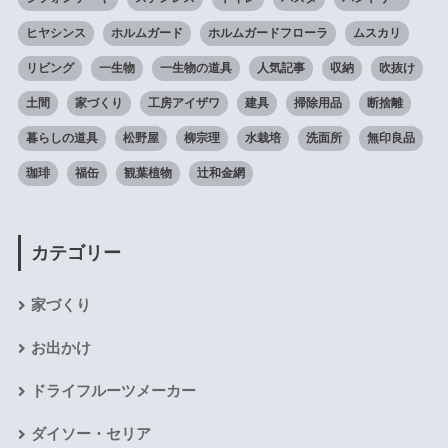
ヒヤシンス
ホルムガード
ホルムガードフローラ
ムスカリ
リビング
一生物
一生物の道具
人気記事
収納
吹抜け
土間
家づくり
工房アイザワ
建具
掃除用品
断捨離
暮らしの道具
松野屋
柳宗理
水栽培
洗面所
無印良品
珈琲
福缶
観葉植物
辻和金網
カテゴリー
家づくり
お出かけ
ドライフルーツメーカー
ダイソー・セリア