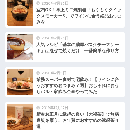
2020年7月26日
室内OK！卓上ミニ燻製器「もくもくクイッ
クスモーカーS」でワインに合う絶品おつま
みを
2020年2月26日
人気レシピ「基本の濃厚バスクチーズケー
キ」は混ぜて焼くだけ！一番簡単な作り方
2020年2月5日
業務スーパー食材で宅飲み！【ワインに合
うおすすめおつまみ７選】おしゃれにおう
ちバル・家飲み企画やってみた
2019年12月17日
新春お正月に縁起の良い【大福茶】で無病
息災を願う。お年賀におすすめの縁起茶４
選