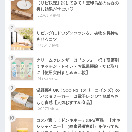
【リピ決定】試してみて！無印良品のお香の
癒し効果がすごい♡
122968 views
7
リビングにドウダンツツジを。枝物を長持ち
させるコツ
117851 views
8
クリームクレンザーは『ジフ』一択！研磨剤
でキッチン・トイレ・お風呂掃除・サビ取り
に【使用実例まとめ＆比較】
114983 views
9
温野菜もOK！3COINS（スリーコインズ）の
「パスタメーカー」は電子レンジで簡単もち
もち食感【人気おすすめ商品】
100573 views
10
コスパ良し！ドンキホーテのPB商品 【オキ
シシャイニー】（酸素系漂白剤）を使ってみ