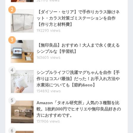
2
【ダイソー・セリア】で手作りカラス除けネ
ット・カラス対策ゴミステーションを自作
【作り方と材料費】
192293 views
3
【無印良品】おすすめ！大人まで永く使える
シンプルな【学習机】
163605 views
4
シンプルライフ♡洗濯マグちゃんを自作【手
作りはコスパ最強】だった！お手入れ方法や
水素浴についても【節約&eco】
154892 views
5
Amazon「タオル研究所」人気の３種類を比
較。1枚約300円でヒオリエや無印良品好きの
方におすすめです。
131906 views
6