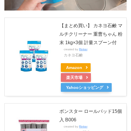
【まとめ買い】 カネヨ石鹸 マ
ルチクリーナー 重曹ちゃん 粉
末 1kg×3個 計量スプーン付
created by
Rinker
カネヨ石鹸
Amazon
楽天市場
Yahooショッピング
ボンスター ロールパッド15個
入 B006
created by
Rinker