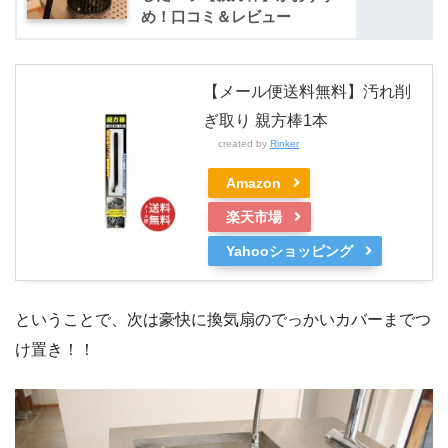
め！口コミ＆レビュー
【メール便送料無料】汚れ削
ぎ取り 親方棒1本
created by
Rinker
Amazon
楽天市場
Yahooショッピング
ということで、次は豪快に換気扇のでっかいカバーまでつ
け置き！！