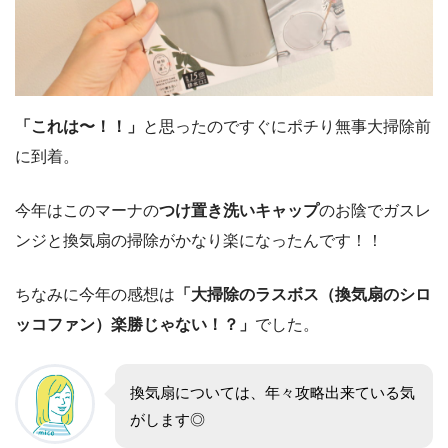
「これは〜！！」
と思ったのですぐにポチり無事大掃除前
に到着。
今年はこのマーナの
つけ置き洗いキャップ
のお陰でガスレ
ンジと換気扇の掃除がかなり楽になったんです！！
ちなみに今年の感想は
「大掃除のラスボス（換気扇のシロ
ッコファン）楽勝じゃない！？」
でした。
換気扇については、年々攻略出来ている気
がします◎