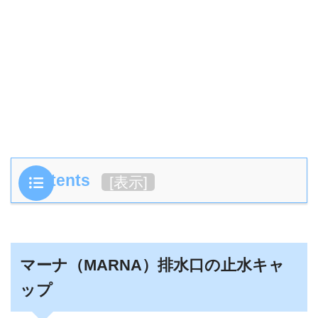
Contents
[
表示
]
マーナ（MARNA）排水口の止水キャ
ップ