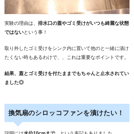
実験の理由は、
排水口の蓋やゴミ受けがいつも綺麗な状態
ではない
という事！
取り外したゴミ受けをシンク内に置いて他のと一緒に漬け
たくない時もあるわけで、、これは重要なポイントです。
結果、蓋とゴミ受けを付たままでもちゃんと止水されてい
ました◎
換気扇のシロッコファンを漬けたい！
説明には
水位10cmまで。
という表記もありました。