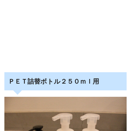
ＰＥＴ詰替ボトル２５０ｍｌ用