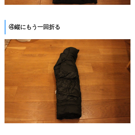
④縦にもう一回折る