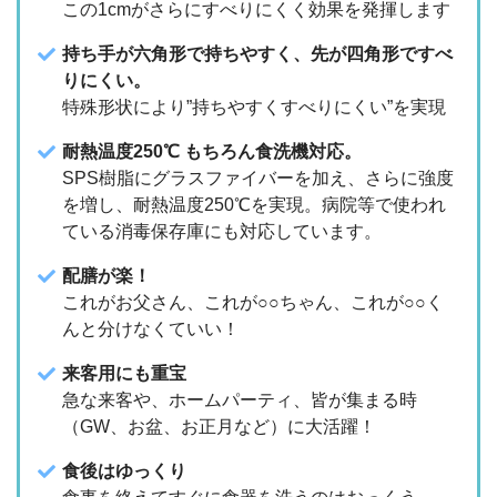
この1cmがさらにすべりにくく効果を発揮します
持ち手が六角形で持ちやすく、先が四角形ですべ
りにくい。
特殊形状により”持ちやすくすべりにくい”を実現
耐熱温度250℃ もちろん食洗機対応。
SPS樹脂にグラスファイバーを加え、さらに強度
を増し、耐熱温度250℃を実現。病院等で使われ
ている消毒保存庫にも対応しています。
配膳が楽！
これがお父さん、これが○○ちゃん、これが○○く
んと分けなくていい！
来客用にも重宝
急な来客や、ホームパーティ、皆が集まる時
（GW、お盆、お正月など）に大活躍！
食後はゆっくり