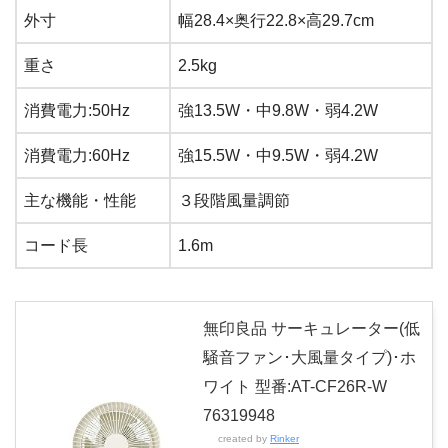
外寸
幅28.4×奥行22.8×高29.7cm
重さ
2.5kg
消費電力:50Hz
強13.5W・中9.8W・弱4.2W
消費電力:60Hz
強15.5W・中9.5W・弱4.2W
主な機能・性能
３段階風量調節
コード長
1.6m
無印良品 サーキュレーター(低
騒音ファン･大風量タイプ)･ホ
ワイト 型番:AT-CF26R-W
76319948
created by
Rinker