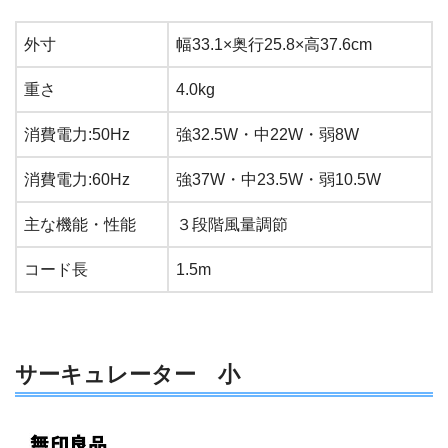
外寸
幅33.1×奥行25.8×高37.6cm
重さ
4.0kg
消費電力:50Hz
強32.5W・中22W・弱8W
消費電力:60Hz
強37W・中23.5W・弱10.5W
主な機能・性能
３段階風量調節
コード長
1.5m
サーキュレーター 小