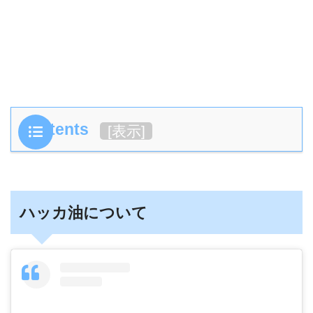
Contents
[
表示
]
ハッカ油について