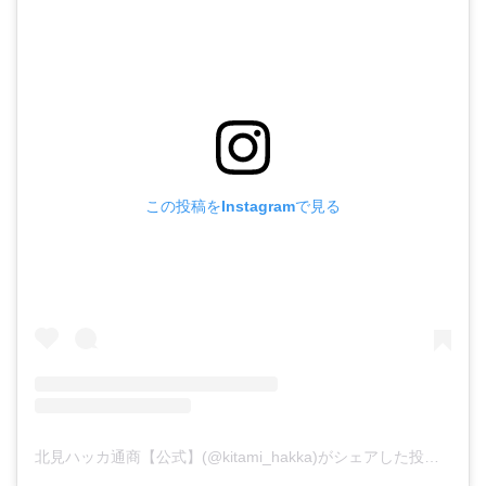
この投稿をInstagramで見る
北見ハッカ通商【公式】(@kitami_hakka)がシェアした投稿
–
20