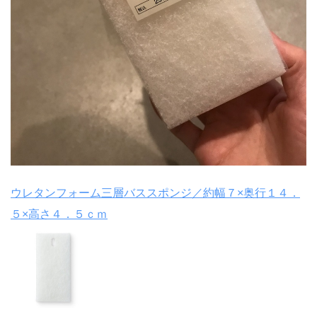
ウレタンフォーム三層バススポンジ／約幅７×奥行１４．
５×高さ４．５ｃｍ