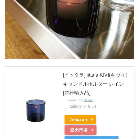
[イッタラ] iittala KIVI(キヴィ）
キャンドルホルダー レイン
[並行輸入品]
created by
Rinker
iittala(イッタラ)
Amazon
楽天市場