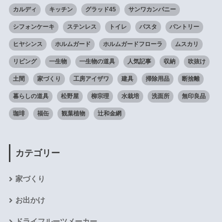
カルディ
キッチン
グラッド45
サンワカンパニー
シフォンケーキ
ステンレス
トイレ
パスタ
パントリー
ヒヤシンス
ホルムガード
ホルムガードフローラ
ムスカリ
リビング
一生物
一生物の道具
人気記事
収納
吹抜け
土間
家づくり
工房アイザワ
建具
掃除用品
断捨離
暮らしの道具
松野屋
柳宗理
水栽培
洗面所
無印良品
珈琲
福缶
観葉植物
辻和金網
カテゴリー
家づくり
お出かけ
ドライフルーツメーカー