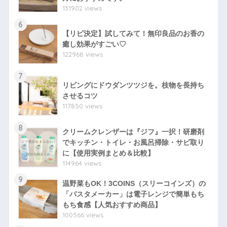
131902 views
6
【リピ決定】試してみて！無印良品のお香の
癒し効果がすごい♡
122968 views
7
リビングにドウダンツツジを。枝物を長持ち
させるコツ
117850 views
8
クリームクレンザーは『ジフ』一択！研磨剤
でキッチン・トイレ・お風呂掃除・サビ取り
に【使用実例まとめ＆比較】
114964 views
9
温野菜もOK！3COINS（スリーコインズ）の
「パスタメーカー」は電子レンジで簡単もち
もち食感【人気おすすめ商品】
100566 views