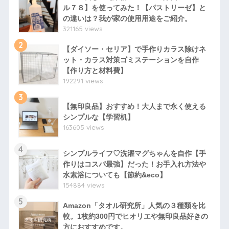
ル７８】を使ってみた！【パストリーゼ】と
の違いは？我が家の使用用途をご紹介。
321165 views
2
【ダイソー・セリア】で手作りカラス除けネ
ット・カラス対策ゴミステーションを自作
【作り方と材料費】
192291 views
3
【無印良品】おすすめ！大人まで永く使える
シンプルな【学習机】
163605 views
4
シンプルライフ♡洗濯マグちゃんを自作【手
作りはコスパ最強】だった！お手入れ方法や
水素浴についても【節約&eco】
154884 views
5
Amazon「タオル研究所」人気の３種類を比
較。1枚約300円でヒオリエや無印良品好きの
方におすすめです。