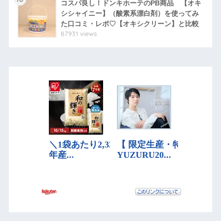
コスパ良し！ドンキホーテのPB商品 【オキ
シシャイニー】（酸素系漂白剤）を使ってみ
た口コミ・レポ♡【オキシクリーン】と比較
87931 views