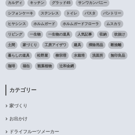
カルディ
キッチン
グラッド45
サンワカンパニー
シフォンケーキ
ステンレス
トイレ
パスタ
パントリー
ヒヤシンス
ホルムガード
ホルムガードフローラ
ムスカリ
リビング
一生物
一生物の道具
人気記事
収納
吹抜け
土間
家づくり
工房アイザワ
建具
掃除用品
断捨離
暮らしの道具
松野屋
柳宗理
水栽培
洗面所
無印良品
珈琲
福缶
観葉植物
辻和金網
カテゴリー
家づくり
お出かけ
ドライフルーツメーカー