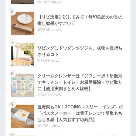
131908 views
6
【リピ決定】試してみて！無印良品のお香の
癒し効果がすごい♡
122968 views
7
リビングにドウダンツツジを。枝物を長持ち
させるコツ
117851 views
8
クリームクレンザーは『ジフ』一択！研磨剤
でキッチン・トイレ・お風呂掃除・サビ取り
に【使用実例まとめ＆比較】
115001 views
9
温野菜もOK！3COINS（スリーコインズ）の
「パスタメーカー」は電子レンジで簡単もち
もち食感【人気おすすめ商品】
100584 views
10