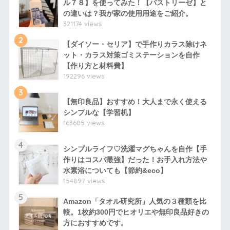
ル７８】を使ってみた！【パストリーゼ】と
の違いは？我が家の使用用途をご紹介。
321174 views
2
【ダイソー・セリア】で手作りカラス除けネ
ット・カラス対策ゴミステーションを自作
【作り方と材料費】
192296 views
3
【無印良品】おすすめ！大人まで永く使える
シンプルな【学習机】
163605 views
4
シンプルライフ♡洗濯マグちゃんを自作【手
作りはコスパ最強】だった！お手入れ方法や
水素浴についても【節約&eco】
154897 views
5
Amazon「タオル研究所」人気の３種類を比
較。1枚約300円でヒオリエや無印良品好きの
方におすすめです。