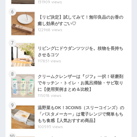
131909 views
6
【リピ決定】試してみて！無印良品のお香の
癒し効果がすごい♡
122968 views
7
リビングにドウダンツツジを。枝物を長持ち
させるコツ
117851 views
8
クリームクレンザーは『ジフ』一択！研磨剤
でキッチン・トイレ・お風呂掃除・サビ取り
に【使用実例まとめ＆比較】
115018 views
9
温野菜もOK！3COINS（スリーコインズ）の
「パスタメーカー」は電子レンジで簡単もち
もち食感【人気おすすめ商品】
100593 views
10