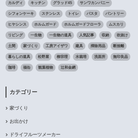
カルディ
キッチン
グラッド45
サンワカンパニー
シフォンケーキ
ステンレス
トイレ
パスタ
パントリー
ヒヤシンス
ホルムガード
ホルムガードフローラ
ムスカリ
リビング
一生物
一生物の道具
人気記事
収納
吹抜け
土間
家づくり
工房アイザワ
建具
掃除用品
断捨離
暮らしの道具
松野屋
柳宗理
水栽培
洗面所
無印良品
珈琲
福缶
観葉植物
辻和金網
カテゴリー
家づくり
お出かけ
ドライフルーツメーカー