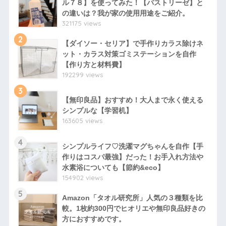
ル７８】を使ってみた！【パストリーゼ】と
の違いは？我が家の使用用途をご紹介。
321175 views
2
【ダイソー・セリア】で手作りカラス除けネ
ット・カラス対策ゴミステーションを自作
【作り方と材料費】
192299 views
3
【無印良品】おすすめ！大人まで永く使える
シンプルな【学習机】
163605 views
4
シンプルライフ♡洗濯マグちゃんを自作【手
作りはコスパ最強】だった！お手入れ方法や
水素浴についても【節約&eco】
154902 views
5
Amazon「タオル研究所」人気の３種類を比
較。1枚約300円でヒオリエや無印良品好きの
方におすすめです。